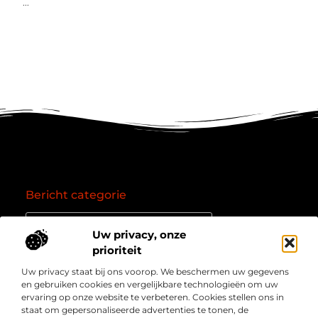
...
Bericht categorie
Uw privacy, onze
prioriteit
Onze informatie
Uw privacy staat bij ons voorop. We beschermen uw gegevens
Goede backlinks: de essentie van een succesvol linkprofiel
Verdien geld online: zo zet je het internet om in een inkomstenbron
en gebruiken cookies en vergelijkbare technologieën om uw
Over
” Jouw bron voor kennis, inzichten en inspiratie “
ervaring op onze website te verbeteren. Cookies stellen ons in
Bedrijf
staat om gepersonaliseerde advertenties te tonen, de