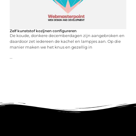
Zelf kunststof kozijnen configureren
De koude, donkere decemberdagen zijn aangebroken en
daardoor zet iedereen de kachel en lampjes aan. Op die
manier maken we het knus en gezellig in
...