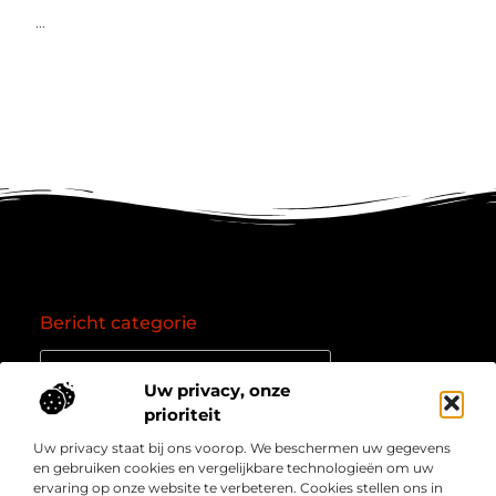
...
Bericht categorie
Uw privacy, onze
prioriteit
Onze informatie
Uw privacy staat bij ons voorop. We beschermen uw gegevens
Goede backlinks: de essentie van een succesvol linkprofiel
Verdien geld online: zo zet je het internet om in een inkomstenbron
en gebruiken cookies en vergelijkbare technologieën om uw
Over
” Jouw bron voor kennis, inzichten en inspiratie “
ervaring op onze website te verbeteren. Cookies stellen ons in