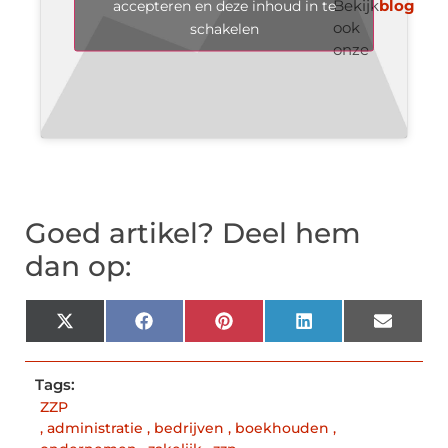
Bekijk
blog
accepteren en deze inhoud in te
ook
schakelen
onze
Goed artikel? Deel hem
dan op:
X
Facebook
Pinterest
LinkedIn
Email
(Twitter)
Tags:
ZZP
,
administratie
,
bedrijven
,
boekhouden
,