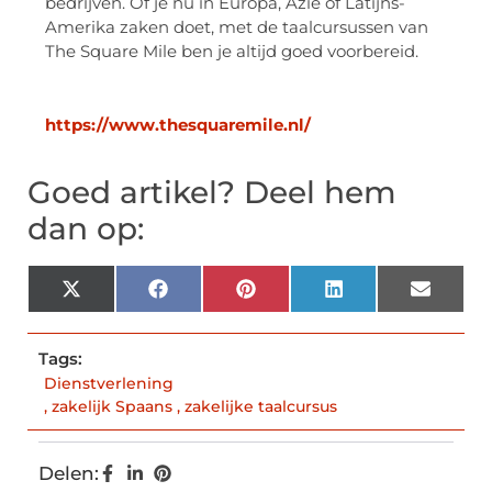
bedrijven. Of je nu in Europa, Azië of Latijns-
Amerika zaken doet, met de taalcursussen van
The Square Mile ben je altijd goed voorbereid.
https://www.thesquaremile.nl/
Goed artikel? Deel hem
dan op:
X
Facebook
Pinterest
LinkedIn
Email
(Twitter)
Tags:
Dienstverlening
,
zakelijk Spaans
,
zakelijke taalcursus
Delen: