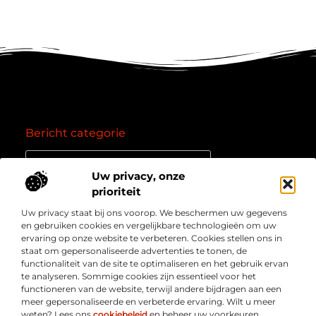
Bericht categorie
Uw privacy, onze
prioriteit
Onze informatie
Uw privacy staat bij ons voorop. We beschermen uw gegevens
Goede backlinks: de essentie van een succesvol linkprofiel
Verdien geld online: zo zet je het internet om in een inkomstenbron
en gebruiken cookies en vergelijkbare technologieën om uw
Over
” Jouw bron voor kennis, inzichten en inspiratie “
ervaring op onze website te verbeteren. Cookies stellen ons in
Bedrijf
staat om gepersonaliseerde advertenties te tonen, de
Laat je meenemen in diepgaande content, slimme tips
functionaliteit van de site te optimaliseren en het gebruik ervan
en waardevolle inzichten die je blik verruimen. Welkom
te analyseren. Sommige cookies zijn essentieel voor het
bij Webmasterpoint.nl – dé plek voor informatie die
functioneren van de website, terwijl andere bijdragen aan een
inspireert en bijdraagt aan jouw online succes.
meer gepersonaliseerde en verbeterde ervaring. Wilt u meer
weten? Lees ons
cookiebeleid
en beheer uw voorkeuren