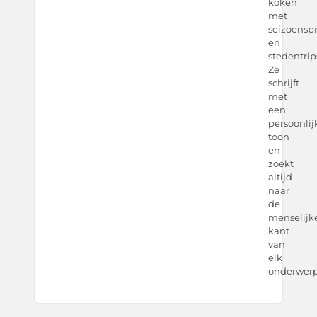
koken
met
seizoensp
en
stedentrip
Ze
schrijft
met
een
persoonlij
toon
en
zoekt
altijd
naar
de
menselijk
kant
van
elk
onderwerp