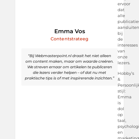
ervoor
dat
alle
publicatie
aansluite
Emma Vos
bij
Contentstrateeg
de
interesses
van
“Bij Webmasterpoint.nl draait het niet alleen
onze
om content maken, maar om waarde creëren.
lezers.
We streven ernaar om artikelen te publiceren
die lezers verder helpen – of dat nu met
Hobby’s
praktische tips is of met inspirerende inzichten.”
&
Persoonlij
stijl:
Emma
is
dol
op
taal,
psycholog
en
marketing