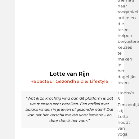
naar
toegankel
artikelen
die
lezers
helpen
bewustere
keuzes
te
maken
in
het
Lotte van Rijn
dagelijks
Redacteur Gezondheid & Lifestyle
leven.
Hobby’s
“Wat ik zo krachtig vind aan dit platform is dat
&
we mensen echt bereiken. Een artikel over
Persoonlij
balans vinden in je leven of gezonder eten? Dat
stijl:
kan net het verschil maken voor iemand – en
Lotte
daar doe ik het voor.”
houdt
van
yoga,