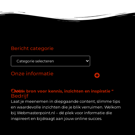
Bericht categorie
Onze informatie
Goede backlinks: de essentie van een succesvol linkprofiel
Verdien geld online: zo zet je het internet om in een inkomstenbron
Over
” Jouw bron voor kennis, inzichten en inspiratie “
Bedrijf
Laat je meenemen in diepgaande content, slimme tips
en waardevolle inzichten die je blik verruimen. Welkom
bij Webmasterpoint.nl – dé plek voor informatie die
inspireert en bijdraagt aan jouw online succes.