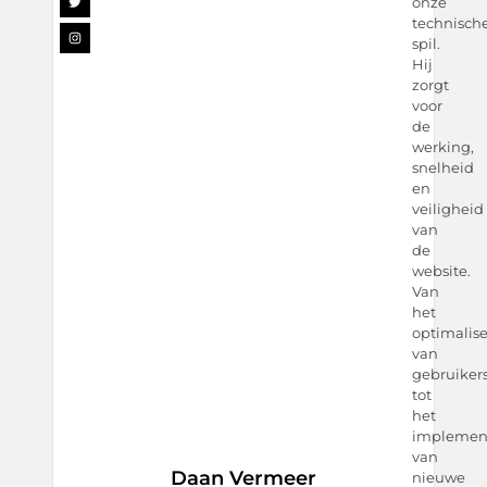
onze
technisch
spil.
Hij
zorgt
voor
de
werking,
snelheid
en
veiligheid
van
de
website.
Van
het
optimalis
van
gebruiker
tot
het
implemen
van
Daan Vermeer
nieuwe