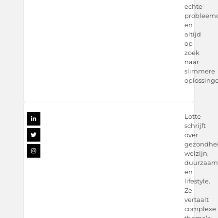
echte
probleemo
en
altijd
op
zoek
naar
slimmere
oplossinge
Lotte
schrijft
over
gezondhei
welzijn,
duurzaam
en
lifestyle.
Ze
vertaalt
complexe
thema’s