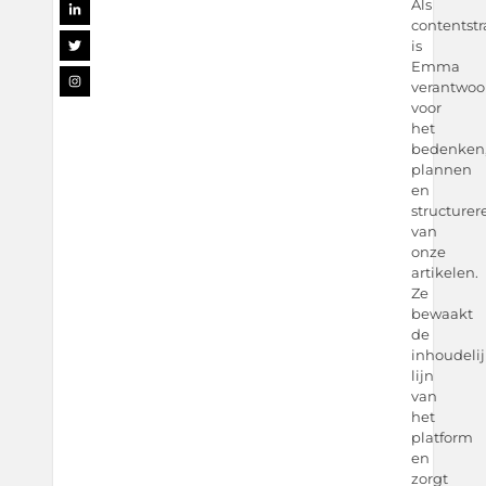
Als
contentst
is
Emma
verantwoor
voor
het
bedenken
plannen
en
structurer
van
onze
artikelen.
Ze
bewaakt
de
inhoudeli
lijn
van
het
platform
en
zorgt