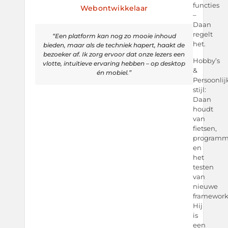
functies
Webontwikkelaar
–
Daan
regelt
“Een platform kan nog zo mooie inhoud
het.
bieden, maar als de techniek hapert, haakt de
bezoeker af. Ik zorg ervoor dat onze lezers een
Hobby’s
vlotte, intuïtieve ervaring hebben – op desktop
&
én mobiel.”
Persoonlij
stijl:
Daan
houdt
van
fietsen,
programm
en
het
testen
van
nieuwe
framework
Hij
is
een