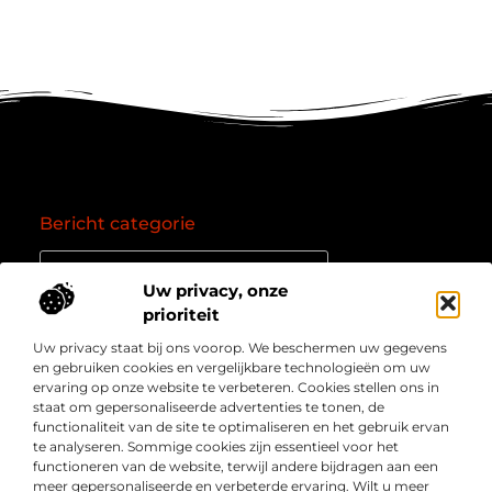
Bericht categorie
Uw privacy, onze
prioriteit
Onze informatie
Uw privacy staat bij ons voorop. We beschermen uw gegevens
Goede backlinks: de essentie van een succesvol linkprofiel
Verdien geld online: zo zet je het internet om in een inkomstenbron
en gebruiken cookies en vergelijkbare technologieën om uw
Over
” Jouw bron voor kennis, inzichten en inspiratie “
ervaring op onze website te verbeteren. Cookies stellen ons in
Bedrijf
staat om gepersonaliseerde advertenties te tonen, de
Laat je meenemen in diepgaande content, slimme tips
functionaliteit van de site te optimaliseren en het gebruik ervan
en waardevolle inzichten die je blik verruimen. Welkom
te analyseren. Sommige cookies zijn essentieel voor het
bij Webmasterpoint.nl – dé plek voor informatie die
functioneren van de website, terwijl andere bijdragen aan een
inspireert en bijdraagt aan jouw online succes.
meer gepersonaliseerde en verbeterde ervaring. Wilt u meer