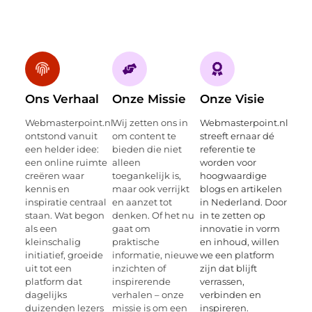
Ons Verhaal
Onze Missie
Onze Visie
Webmasterpoint.nl
Wij zetten ons in
Webmasterpoint.nl
ontstond vanuit
om content te
streeft ernaar dé
een helder idee:
bieden die niet
referentie te
een online ruimte
alleen
worden voor
creëren waar
toegankelijk is,
hoogwaardige
kennis en
maar ook verrijkt
blogs en artikelen
inspiratie centraal
en aanzet tot
in Nederland. Door
staan. Wat begon
denken. Of het nu
in te zetten op
als een
gaat om
innovatie in vorm
kleinschalig
praktische
en inhoud, willen
initiatief, groeide
informatie, nieuwe
we een platform
uit tot een
inzichten of
zijn dat blijft
platform dat
inspirerende
verrassen,
dagelijks
verhalen – onze
verbinden en
duizenden lezers
missie is om een
inspireren.