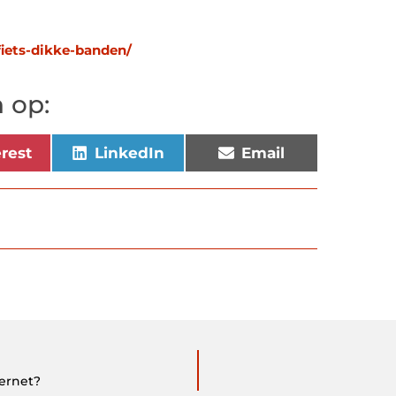
fiets-dikke-banden/
 op:
erest
LinkedIn
Email
ernet?