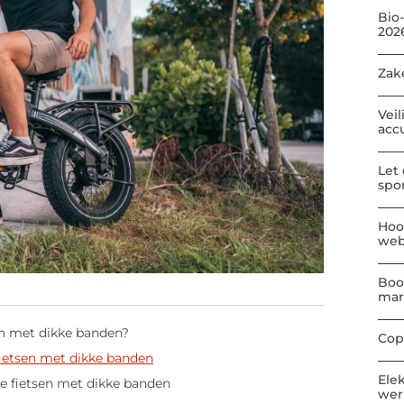
Bio
202
Zak
Veil
acc
Let
spo
Hoo
web
Boo
mar
sen met dikke banden?
Cop
fietsen met dikke banden
Ele
e fietsen met dikke banden
wer