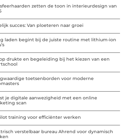
-sfeerhaarden zetten de toon in interieurdesign van
6
elijk succes: Van ploeteren naar groei
ig laden begint bij de juiste routine met lithium-ion
u’s
 op drukte en begeleiding bij het kiezen van een
rtschool
gwaardige toetsenborden voor moderne
masters
st je digitale aanwezigheid met een online
keting scan
ilot training voor efficiënter werken
ktrisch verstelbaar bureau Ahrend voor dynamisch
ken