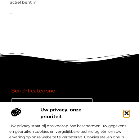
actief bent in
...
Bericht categorie
Uw privacy, onze
prioriteit
Onze informatie
Uw privacy staat bij ons voorop. We beschermen uw gegevens
Goede backlinks: de essentie van een succesvol linkprofiel
Verdien geld online: zo zet je het internet om in een inkomstenbron
en gebruiken cookies en vergelijkbare technologieën om uw
Over
” Jouw bron voor kennis, inzichten en inspiratie “
ervaring op onze website te verbeteren. Cookies stellen ons in