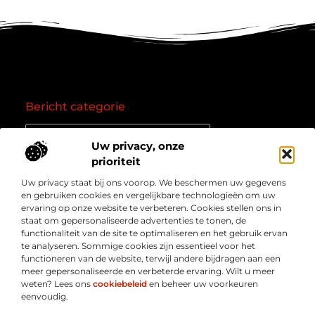
Bericht categorie
Uw privacy, onze
prioriteit
Onze informatie
Uw privacy staat bij ons voorop. We beschermen uw gegevens
Goede backlinks: de essentie van een succesvol linkprofiel
Verdien geld online: zo zet je het internet om in een inkomstenbron
en gebruiken cookies en vergelijkbare technologieën om uw
Over
” Jouw bron voor kennis, inzichten en inspiratie “
ervaring op onze website te verbeteren. Cookies stellen ons in
Bedrijf
staat om gepersonaliseerde advertenties te tonen, de
Laat je meenemen in diepgaande content, slimme tips
functionaliteit van de site te optimaliseren en het gebruik ervan
en waardevolle inzichten die je blik verruimen. Welkom
te analyseren. Sommige cookies zijn essentieel voor het
bij Webmasterpoint.nl – dé plek voor informatie die
functioneren van de website, terwijl andere bijdragen aan een
inspireert en bijdraagt aan jouw online succes.
meer gepersonaliseerde en verbeterde ervaring. Wilt u meer
weten? Lees ons
cookiebeleid
en beheer uw voorkeuren
eenvoudig.