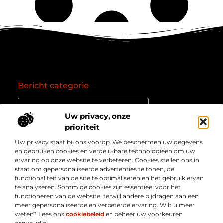
Bericht categorie
Uw privacy, onze
Onze informatie
prioriteit
Uw privacy staat bij ons voorop. We beschermen uw gegevens
Goede backlinks: de essentie van een succesvol linkprofiel
Verdien geld online: zo zet je het internet om in een inkomstenbron
en gebruiken cookies en vergelijkbare technologieën om uw
Over
” Jouw bron voor kennis, inzichten en inspiratie “
ervaring op onze website te verbeteren. Cookies stellen ons in
Bedrijf
staat om gepersonaliseerde advertenties te tonen, de
Laat je meenemen in diepgaande content, slimme tips
functionaliteit van de site te optimaliseren en het gebruik ervan
en waardevolle inzichten die je blik verruimen. Welkom
te analyseren. Sommige cookies zijn essentieel voor het
bij Webmasterpoint.nl – dé plek voor informatie die
functioneren van de website, terwijl andere bijdragen aan een
inspireert en bijdraagt aan jouw online succes.
meer gepersonaliseerde en verbeterde ervaring. Wilt u meer
weten? Lees ons
cookiebeleid
en beheer uw voorkeuren
eenvoudig.