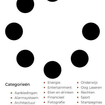
Energie
Onderwijs
Categorieën
Entertainment
Oog Laseren
Eten en drinken
Rechten
Aanbiedingen
Financieel
Sport
Alarmsysteem
Fotografie
Startpaginas
Architectuur