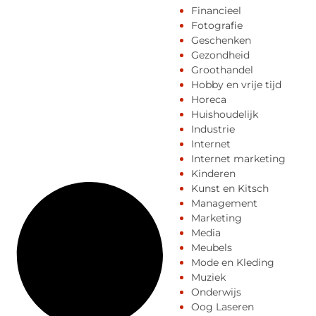
Financieel
Fotografie
Geschenken
Gezondheid
Groothandel
Hobby en vrije tijd
Horeca
Huishoudelijk
Industrie
Internet
Internet marketing
Kinderen
Kunst en Kitsch
Management
Marketing
Media
Meubels
Mode en Kleding
Muziek
Onderwijs
Oog Laseren