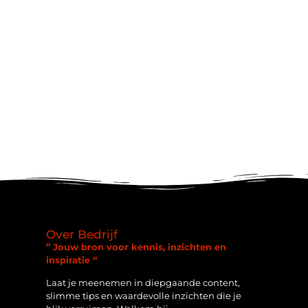
Over Bedrijf
” Jouw bron voor kennis, inzichten en
inspiratie “
Laat je meenemen in diepgaande content,
slimme tips en waardevolle inzichten die je