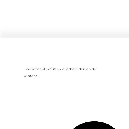
Hoe woonblokhutten voorbereiden op de
winter?