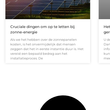
Cruciale dingen om op te letten bij
Het
zonne-energie
ger
Als we het hebben over de zonnepanelen
U d
kosten, is het onvermijdelijk dat mensen
Dan
zeggen dat het in eerste instantie duur is. Het
inf
vereist een bepaald bedrag aan het
kund
installatieproces. De
mee