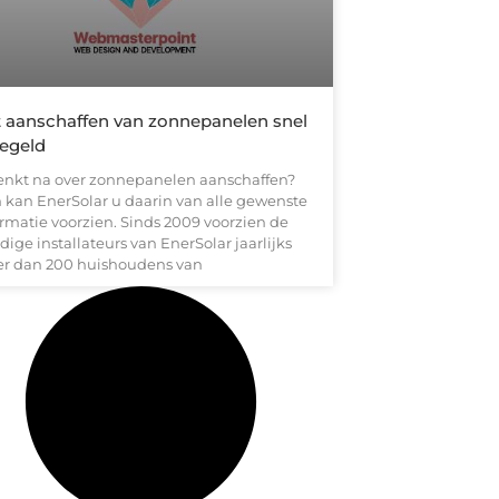
 aanschaffen van zonnepanelen snel
egeld
enkt na over zonnepanelen aanschaffen?
 kan EnerSolar u daarin van alle gewenste
ormatie voorzien. Sinds 2009 voorzien de
ige installateurs van EnerSolar jaarlijks
r dan 200 huishoudens van