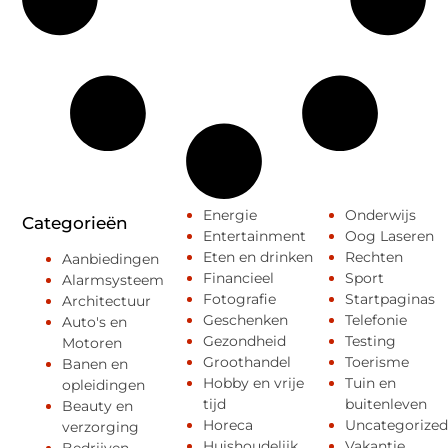
Energie
Onderwijs
Categorieën
Entertainment
Oog Laseren
Eten en drinken
Rechten
Aanbiedingen
Financieel
Sport
Alarmsysteem
Fotografie
Startpaginas
Architectuur
Geschenken
Telefonie
Auto's en
Gezondheid
Testing
Motoren
Groothandel
Toerisme
Banen en
Hobby en vrije
Tuin en
opleidingen
tijd
buitenleven
Beauty en
Horeca
Uncategorized
verzorging
Huishoudelijk
Vakantie