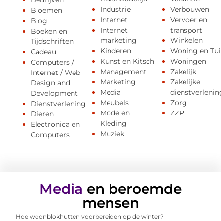
Bedrijven
Industrie
Verbouwen
Bloemen
Internet
Vervoer en
Blog
Internet
transport
Boeken en
marketing
Winkelen
Tijdschriften
Kinderen
Woning en Tui
Cadeau
Kunst en Kitsch
Woningen
Computers /
Management
Zakelijk
Internet / Web
Marketing
Zakelijke
Design and
Media
dienstverlenin
Development
Meubels
Zorg
Dienstverlening
Mode en
ZZP
Dieren
Kleding
Electronica en
Muziek
Computers
Media
en beroemde
mensen
Hoe woonblokhutten voorbereiden op de winter?