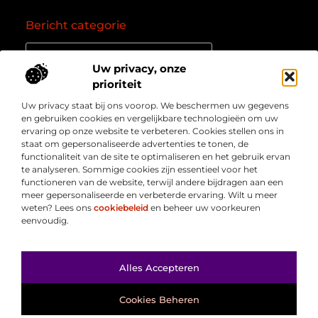
Bericht categorie
Uw privacy, onze
prioriteit
Onze informatie
Uw privacy staat bij ons voorop. We beschermen uw gegevens
Goede backlinks: de essentie van een succesvol linkprofiel
Verdien geld online: zo zet je het internet om in een inkomstenbron
en gebruiken cookies en vergelijkbare technologieën om uw
Over
” Jouw bron voor kennis, inzichten en inspiratie “
ervaring op onze website te verbeteren. Cookies stellen ons in
Bedrijf
staat om gepersonaliseerde advertenties te tonen, de
Laat je meenemen in diepgaande content, slimme tips
functionaliteit van de site te optimaliseren en het gebruik ervan
en waardevolle inzichten die je blik verruimen. Welkom
te analyseren. Sommige cookies zijn essentieel voor het
bij Webmasterpoint.nl – dé plek voor informatie die
functioneren van de website, terwijl andere bijdragen aan een
inspireert en bijdraagt aan jouw online succes.
meer gepersonaliseerde en verbeterde ervaring. Wilt u meer
weten? Lees ons
cookiebeleid
en beheer uw voorkeuren
eenvoudig.
Ga Naar Bo
Alles Accepteren
@2025
www.webmasterpoint.nl
. All Right Reserved.
Cookies Beheren