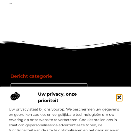
...
Bericht categorie
Uw privacy, onze
prioriteit
Onze informatie
Uw privacy staat bij ons voorop. We beschermen uw gegevens
Goede backlinks: de essentie van een succesvol linkprofiel
Verdien geld online: zo zet je het internet om in een inkomstenbron
en gebruiken cookies en vergelijkbare technologieën om uw
Over
” Jouw bron voor kennis, inzichten en inspiratie “
ervaring op onze website te verbeteren. Cookies stellen ons in
Bedrijf
staat om gepersonaliseerde advertenties te tonen, de
Laat je meenemen in diepgaande content, slimme tips
functionaliteit van de site te optimaliseren en het gebruik ervan