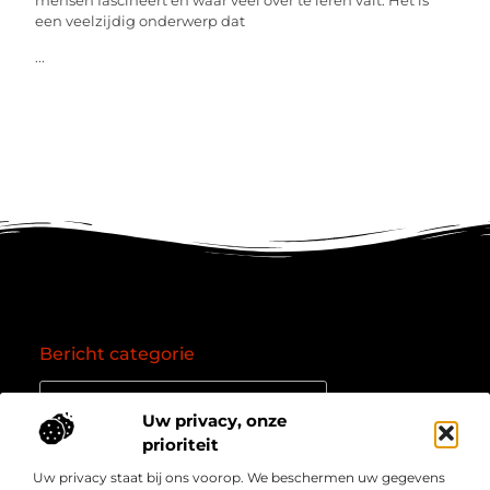
mensen fascineert en waar veel over te leren valt. Het is
een veelzijdig onderwerp dat
...
Bericht categorie
Uw privacy, onze
prioriteit
Onze informatie
Uw privacy staat bij ons voorop. We beschermen uw gegevens
Goede backlinks: de essentie van een succesvol linkprofiel
Verdien geld online: zo zet je het internet om in een inkomstenbron