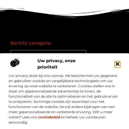
Bericht categorie
Uw privacy, onze
prioriteit
Onze informatie
Uw privacy staat bij ons voorop. We beschermen uw gegevens
Goede backlinks: de essentie van een succesvol linkprofiel
Verdien geld online: zo zet je het internet om in een inkomstenbron
en gebruiken cookies en vergelijkbare technologieën om uw
Over
” Jouw bron voor kennis, inzichten en inspiratie “
ervaring op onze website te verbeteren. Cookies stellen ons in
Bedrijf
staat om gepersonaliseerde advertenties te tonen, de
Laat je meenemen in diepgaande content, slimme tips
functionaliteit van de site te optimaliseren en het gebruik ervan
en waardevolle inzichten die je blik verruimen. Welkom
te analyseren. Sommige cookies zijn essentieel voor het
bij Webmasterpoint.nl – dé plek voor informatie die
functioneren van de website, terwijl andere bijdragen aan een
inspireert en bijdraagt aan jouw online succes.
meer gepersonaliseerde en verbeterde ervaring. Wilt u meer
weten? Lees ons
cookiebeleid
en beheer uw voorkeuren
eenvoudig.