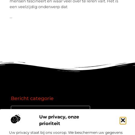
mensen fascineert en waar veel over te leren valt. Het is
een veelzijdig onderwerp dat
...
Bericht categorie
Uw privacy, onze
prioriteit
Onze informatie
Uw privacy staat bij ons voorop. We beschermen uw gegevens
Goede backlinks: de essentie van een succesvol linkprofiel
Verdien geld online: zo zet je het internet om in een inkomstenbron