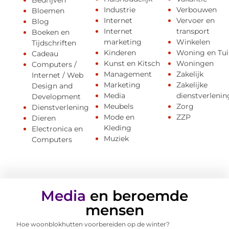
Bedrijven
Industrie
Verbouwen
Bloemen
Internet
Vervoer en
Blog
Internet
transport
Boeken en
marketing
Winkelen
Tijdschriften
Kinderen
Woning en Tui
Cadeau
Kunst en Kitsch
Woningen
Computers /
Management
Zakelijk
Internet / Web
Marketing
Zakelijke
Design and
Media
dienstverlenin
Development
Meubels
Zorg
Dienstverlening
Mode en
ZZP
Dieren
Kleding
Electronica en
Muziek
Computers
Media
en beroemde
mensen
Hoe woonblokhutten voorbereiden op de winter?