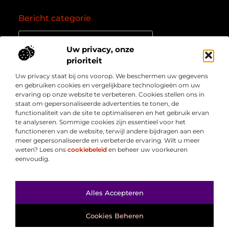
Bericht categorie
Uw privacy, onze
prioriteit
Onze informatie
Uw privacy staat bij ons voorop. We beschermen uw gegevens
Goede backlinks: de essentie van een succesvol linkprofiel
Verdien geld online: zo zet je het internet om in een inkomstenbron
en gebruiken cookies en vergelijkbare technologieën om uw
Over
” Jouw bron voor kennis, inzichten en inspiratie “
ervaring op onze website te verbeteren. Cookies stellen ons in
Bedrijf
staat om gepersonaliseerde advertenties te tonen, de
Laat je meenemen in diepgaande content, slimme tips
functionaliteit van de site te optimaliseren en het gebruik ervan
en waardevolle inzichten die je blik verruimen. Welkom
te analyseren. Sommige cookies zijn essentieel voor het
bij Webmasterpoint.nl – dé plek voor informatie die
functioneren van de website, terwijl andere bijdragen aan een
inspireert en bijdraagt aan jouw online succes.
meer gepersonaliseerde en verbeterde ervaring. Wilt u meer
weten? Lees ons
cookiebeleid
en beheer uw voorkeuren
eenvoudig.
Ga Naar Bo
Alles Accepteren
@2025
www.webmasterpoint.nl
. All Right Reserved.
Cookies Beheren