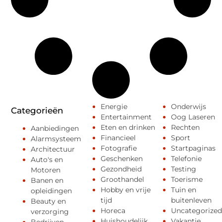
Energie
Onderwijs
Categorieën
Entertainment
Oog Laseren
Eten en drinken
Rechten
Aanbiedingen
Financieel
Sport
Alarmsysteem
Fotografie
Startpaginas
Architectuur
Geschenken
Telefonie
Auto's en
Gezondheid
Testing
Motoren
Groothandel
Toerisme
Banen en
Hobby en vrije
Tuin en
opleidingen
tijd
buitenleven
Beauty en
Horeca
Uncategorized
verzorging
Huishoudelijk
Vakantie