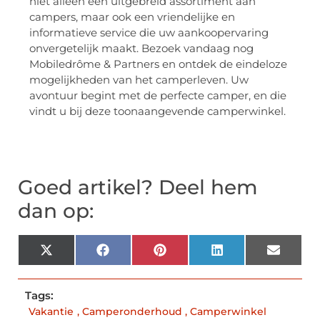
niet alleen een uitgebreid assortiment aan
campers, maar ook een vriendelijke en
informatieve service die uw aankoopervaring
onvergetelijk maakt. Bezoek vandaag nog
Mobiledrôme & Partners en ontdek de eindeloze
mogelijkheden van het camperleven. Uw
avontuur begint met de perfecte camper, en die
vindt u bij deze toonaangevende camperwinkel.
Goed artikel? Deel hem
dan op:
X
Facebook
Pinterest
LinkedIn
Email
(Twitter)
Tags:
Vakantie
,
Camperonderhoud
,
Camperwinkel