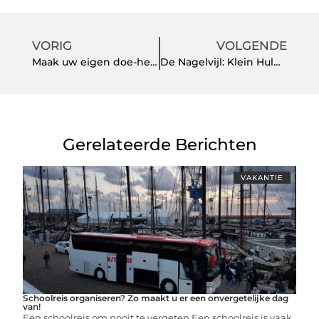
VORIG
VOLGENDE
Maak uw eigen doe-het-zelf-trap met een handige set
De Nagelvijl: Klein Hulpmiddel, Groot Effect
Gerelateerde Berichten
VAKANTIE
Schoolreis organiseren? Zo maakt u er een onvergetelijke dag
van!
Een schoolreis om nooit te vergeten Een schoolreis is vaak