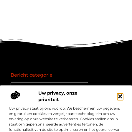
Bericht categorie
Uw privacy, onze
prioriteit
Onze informatie
Uw privacy staat bij ons voorop. We beschermen uw gegevens
Goede backlinks: de essentie van een succesvol linkprofiel
Verdien geld online: zo zet je het internet om in een inkomstenbron
en gebruiken cookies en vergelijkbare technologieën om uw
Over
” Jouw bron voor kennis, inzichten en inspiratie “
ervaring op onze website te verbeteren. Cookies stellen ons in
Bedrijf
staat om gepersonaliseerde advertenties te tonen, de
Laat je meenemen in diepgaande content, slimme tips
functionaliteit van de site te optimaliseren en het gebruik ervan