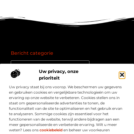
Bericht categorie
Uw privacy, onze
prioriteit
Onze informatie
Uw privacy staat bij ons voorop. We beschermen uw gegevens
Goede backlinks: de essentie van een succesvol linkprofiel
Verdien geld online: zo zet je het internet om in een inkomstenbron
en gebruiken cookies en vergelijkbare technologieën om uw
Over
” Jouw bron voor kennis, inzichten en inspiratie “
ervaring op onze website te verbeteren. Cookies stellen ons in
Bedrijf
staat om gepersonaliseerde advertenties te tonen, de
Laat je meenemen in diepgaande content, slimme tips
functionaliteit van de site te optimaliseren en het gebruik ervan
en waardevolle inzichten die je blik verruimen. Welkom
te analyseren. Sommige cookies zijn essentieel voor het
bij Webmasterpoint.nl – dé plek voor informatie die
functioneren van de website, terwijl andere bijdragen aan een
inspireert en bijdraagt aan jouw online succes.
meer gepersonaliseerde en verbeterde ervaring. Wilt u meer
weten? Lees ons
cookiebeleid
en beheer uw voorkeuren