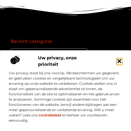
Bericht categorie
Uw privacy, onze
prioriteit
Onze informatie
Uw privacy staat bij ons voorop. We beschermen uw gegevens
Goede backlinks: de essentie van een succesvol linkprofiel
Verdien geld online: zo zet je het internet om in een inkomstenbron
en gebruiken cookies en vergelijkbare technologieën om uw
Over
” Jouw bron voor kennis, inzichten en inspiratie “
ervaring op onze website te verbeteren. Cookies stellen ons in
Bedrijf
staat om gepersonaliseerde advertenties te tonen, de
Laat je meenemen in diepgaande content, slimme tips
functionaliteit van de site te optimaliseren en het gebruik ervan
en waardevolle inzichten die je blik verruimen. Welkom
te analyseren. Sommige cookies zijn essentieel voor het
bij Webmasterpoint.nl – dé plek voor informatie die
functioneren van de website, terwijl andere bijdragen aan een
inspireert en bijdraagt aan jouw online succes.
meer gepersonaliseerde en verbeterde ervaring. Wilt u meer
weten? Lees ons
cookiebeleid
en beheer uw voorkeuren
eenvoudig.