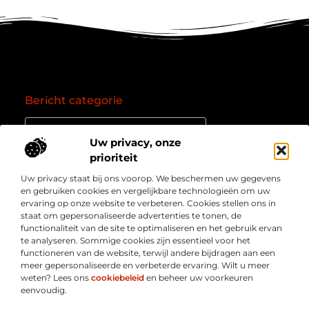
Bericht categorie
Uw privacy, onze
prioriteit
Onze informatie
Uw privacy staat bij ons voorop. We beschermen uw gegevens
Goede backlinks: de essentie van een succesvol linkprofiel
Verdien geld online: zo zet je het internet om in een inkomstenbron
en gebruiken cookies en vergelijkbare technologieën om uw
Over
” Jouw bron voor kennis, inzichten en inspiratie “
ervaring op onze website te verbeteren. Cookies stellen ons in
Bedrijf
staat om gepersonaliseerde advertenties te tonen, de
Laat je meenemen in diepgaande content, slimme tips
functionaliteit van de site te optimaliseren en het gebruik ervan
en waardevolle inzichten die je blik verruimen. Welkom
te analyseren. Sommige cookies zijn essentieel voor het
bij Webmasterpoint.nl – dé plek voor informatie die
functioneren van de website, terwijl andere bijdragen aan een
inspireert en bijdraagt aan jouw online succes.
meer gepersonaliseerde en verbeterde ervaring. Wilt u meer
weten? Lees ons
cookiebeleid
en beheer uw voorkeuren
eenvoudig.