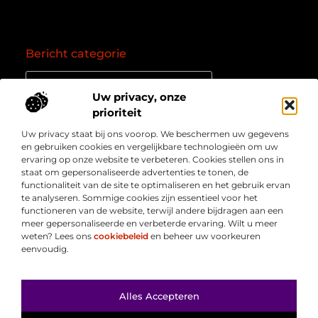
Bericht categorie
Uw privacy, onze
prioriteit
Onze informatie
Uw privacy staat bij ons voorop. We beschermen uw gegevens
Goede backlinks: de essentie van een succesvol linkprofiel
Verdien geld online: zo zet je het internet om in een inkomstenbron
en gebruiken cookies en vergelijkbare technologieën om uw
Over
” Jouw bron voor kennis, inzichten en inspiratie “
ervaring op onze website te verbeteren. Cookies stellen ons in
Bedrijf
staat om gepersonaliseerde advertenties te tonen, de
Laat je meenemen in diepgaande content, slimme tips
functionaliteit van de site te optimaliseren en het gebruik ervan
en waardevolle inzichten die je blik verruimen. Welkom
te analyseren. Sommige cookies zijn essentieel voor het
bij Webmasterpoint.nl – dé plek voor informatie die
functioneren van de website, terwijl andere bijdragen aan een
inspireert en bijdraagt aan jouw online succes.
meer gepersonaliseerde en verbeterde ervaring. Wilt u meer
weten? Lees ons
cookiebeleid
en beheer uw voorkeuren
eenvoudig.
Ga Naar Bo
Alles Accepteren