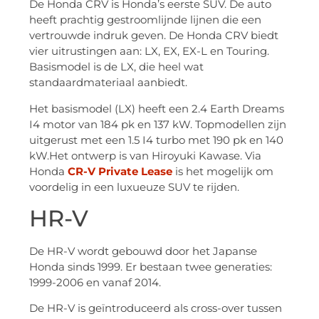
De Honda CRV is Honda’s eerste SUV. De auto
heeft prachtig gestroomlijnde lijnen die een
vertrouwde indruk geven. De Honda CRV biedt
vier uitrustingen aan: LX, EX, EX-L en Touring.
Basismodel is de LX, die heel wat
standaardmateriaal aanbiedt.
Het basismodel (LX) heeft een 2.4 Earth Dreams
I4 motor van 184 pk en 137 kW. Topmodellen zijn
uitgerust met een 1.5 I4 turbo met 190 pk en 140
kW.Het ontwerp is van Hiroyuki Kawase. Via
Honda
CR-V Private Lease
is het mogelijk om
voordelig in een luxueuze SUV te rijden.
HR-V
De HR-V wordt gebouwd door het Japanse
Honda sinds 1999. Er bestaan twee generaties:
1999-2006 en vanaf 2014.
De HR-V is geïntroduceerd als cross-over tussen