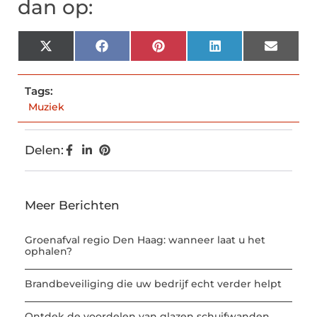
dan op:
X
Facebook
Pinterest
LinkedIn
Email
(Twitter)
Tags:
Muziek
Delen:
Meer Berichten
Groenafval regio Den Haag: wanneer laat u het
ophalen?
Brandbeveiliging die uw bedrijf echt verder helpt
Ontdek de voordelen van glazen schuifwanden