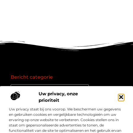
Bericht categorie
Uw privacy, onze
prioriteit
Onze informatie
Uw privacy staat bij ons voorop. We beschermen uw gegevens
Goede backlinks: de essentie van een succesvol linkprofiel
Verdien geld online: zo zet je het internet om in een inkomstenbron
en gebruiken cookies en vergelijkbare technologieën om uw
Over
” Jouw bron voor kennis, inzichten en inspiratie “
ervaring op onze website te verbeteren. Cookies stellen ons in
Bedrijf
staat om gepersonaliseerde advertenties te tonen, de
Laat je meenemen in diepgaande content, slimme tips
functionaliteit van de site te optimaliseren en het gebruik ervan