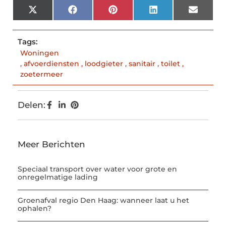
X
Facebook
Pinterest
LinkedIn
Email
(Twitter)
Tags:
Woningen
,
afvoerdiensten
,
loodgieter
,
sanitair
,
toilet
,
zoetermeer
Delen:
Meer Berichten
Speciaal transport over water voor grote en
onregelmatige lading
Groenafval regio Den Haag: wanneer laat u het
ophalen?