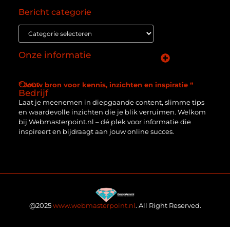
Bericht categorie
Onze informatie
Goede backlinks: de essentie van een succesvol linkprofiel
Verdien geld online: zo zet je het internet om in een inkomstenbron
Over
” Jouw bron voor kennis, inzichten en inspiratie “
Bedrijf
Laat je meenemen in diepgaande content, slimme tips
en waardevolle inzichten die je blik verruimen. Welkom
bij Webmasterpoint.nl – dé plek voor informatie die
inspireert en bijdraagt aan jouw online succes.
@2025
www.webmasterpoint.nl
. All Right Reserved.