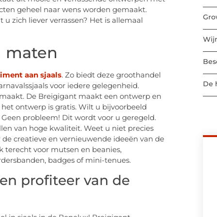
ducten geheel naar wens worden gemaakt.
Gro
u zich liever verrassen? Het is allemaal
Wij
en maten
Bes
timent aan sjaals
. Zo biedt deze groothandel
De 
arnavalssjaals voor iedere gelegenheid.
emaakt. De Breigigant maakt een ontwerp en
et ontwerp is gratis. Wilt u bijvoorbeeld
? Geen probleem! Dit wordt voor u geregeld.
llen van hoge kwaliteit. Weet u niet precies
r de creatieve en vernieuwende ideeën van de
ok terecht voor mutsen en beanies,
dersbanden, badges of mini-tenues.
 en profiteer van de