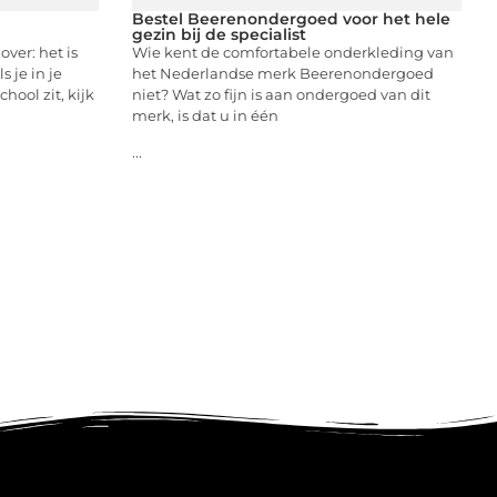
Bestel Beerenondergoed voor het hele
gezin bij de specialist
ver: het is
Wie kent de comfortabele onderkleding van
 je in je
het Nederlandse merk Beerenondergoed
hool zit, kijk
niet? Wat zo fijn is aan ondergoed van dit
merk, is dat u in één
...