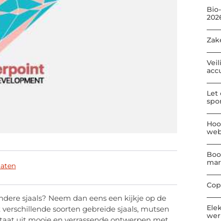
Bio
202
Zak
Veil
acc
Let
spo
Hoo
web
Boo
mar
maten
Cop
ndere sjaals? Neem dan eens een kijkje op de
Ele
 verschillende soorten gebreide sjaals, mutsen
wer
taat uit mooie en verrassende ontwerpen met