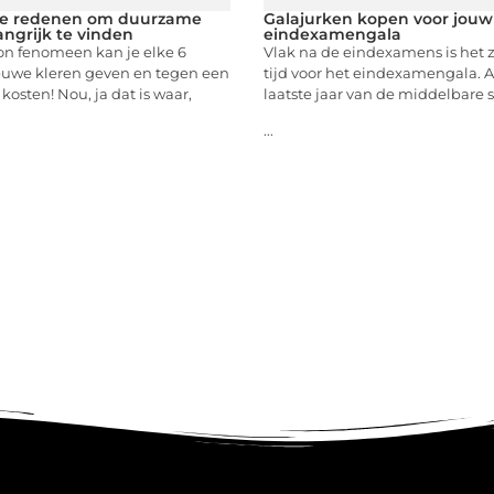
jke redenen om duurzame
Galajurken kopen voor jouw
angrijk te vinden
eindexamengala
ion fenomeen kan je elke 6
Vlak na de eindexamens is het zo
uwe kleren geven en tegen een
tijd voor het eindexamengala. Als
 kosten! Nou, ja dat is waar,
laatste jaar van de middelbare sc
...