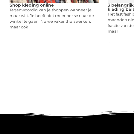
Shop kleding online
3 belangri
kleding bel
Tegenwoordig kan je shoppen wanneer je
Het fast fash
maar wilt. Je hoeft niet meer per se naar de
maanden nie
winkel te gaan. Nu we vaker thuiswerken,
fractie van de
maar ook
maar
...
...