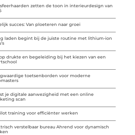
-sfeerhaarden zetten de toon in interieurdesign van
6
elijk succes: Van ploeteren naar groei
ig laden begint bij de juiste routine met lithium-ion
u’s
 op drukte en begeleiding bij het kiezen van een
rtschool
gwaardige toetsenborden voor moderne
masters
st je digitale aanwezigheid met een online
keting scan
ilot training voor efficiënter werken
ktrisch verstelbaar bureau Ahrend voor dynamisch
ken