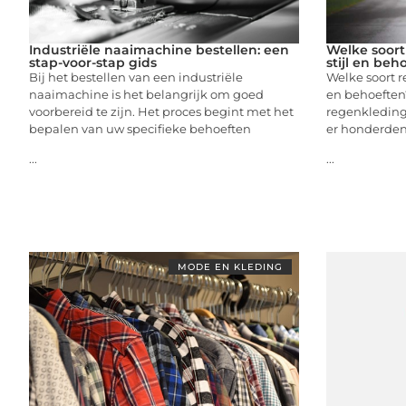
Industriële naaimachine bestellen: een
Welke soort
stap-voor-stap gids
stijl en beh
Bij het bestellen van een industriële
Welke soort r
naaimachine is het belangrijk om goed
en behoeften?
voorbereid te zijn. Het proces begint met het
regenkleding,
bepalen van uw specifieke behoeften
er honderden
...
...
MODE EN KLEDING