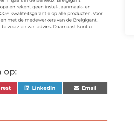
l in sjaals in de Benelux! Breigigant
uropa en rekent geen instel-, aanmaak- en
0% kwaliteitsgarantie op alle producten. Voor
men met de medewerkers van de Breigigant.
 te voorzien van advies. Daarnaast kunt u
 op:
erest
LinkedIn
Email