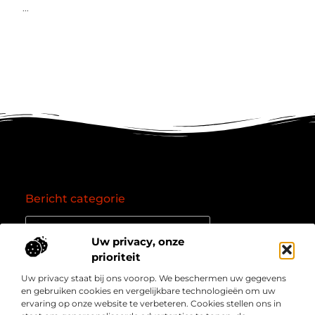
...
Bericht categorie
Uw privacy, onze
prioriteit
Onze informatie
Uw privacy staat bij ons voorop. We beschermen uw gegevens
Goede backlinks: de essentie van een succesvol linkprofiel
Verdien geld online: zo zet je het internet om in een inkomstenbron
en gebruiken cookies en vergelijkbare technologieën om uw
Over
” Jouw bron voor kennis, inzichten en inspiratie “
ervaring op onze website te verbeteren. Cookies stellen ons in
Bedrijf