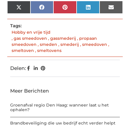
X
Facebook
Pinterest
LinkedIn
Email
(Twitter)
Tags:
Hobby en vrije tijd
,
gas smeedoven
,
gassmederij
,
propaan
smeedoven
,
smeden
,
smederij
,
smeedoven
,
smeltoven
,
smeltovens
Delen:
Meer Berichten
Groenafval regio Den Haag: wanneer laat u het
ophalen?
Brandbeveiliging die uw bedrijf echt verder helpt