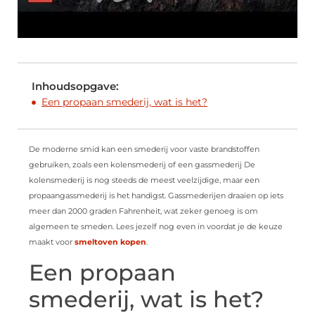
Inhoudsopgave:
Een propaan smederij, wat is het?
De moderne smid kan een smederij voor vaste brandstoffen
gebruiken, zoals een kolensmederij of een gassmederij De
kolensmederij is nog steeds de meest veelzijdige, maar een
propaangassmederij is het handigst. Gassmederijen draaien op iets
meer dan 2000 graden Fahrenheit, wat zeker genoeg is om
algemeen te smeden. Lees jezelf nog even in voordat je de keuze
maakt voor
smeltoven kopen
.
Een propaan
smederij, wat is het?