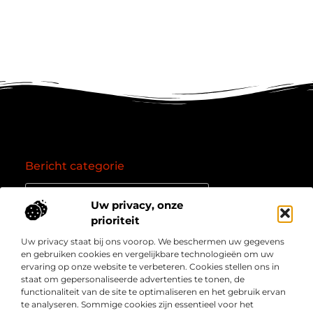
Bericht categorie
Uw privacy, onze
prioriteit
Onze informatie
Uw privacy staat bij ons voorop. We beschermen uw gegevens
Goede backlinks: de essentie van een succesvol linkprofiel
Verdien geld online: zo zet je het internet om in een inkomstenbron
en gebruiken cookies en vergelijkbare technologieën om uw
Over
” Jouw bron voor kennis, inzichten en inspiratie “
ervaring op onze website te verbeteren. Cookies stellen ons in
Bedrijf
staat om gepersonaliseerde advertenties te tonen, de
Laat je meenemen in diepgaande content, slimme tips
functionaliteit van de site te optimaliseren en het gebruik ervan
en waardevolle inzichten die je blik verruimen. Welkom
te analyseren. Sommige cookies zijn essentieel voor het