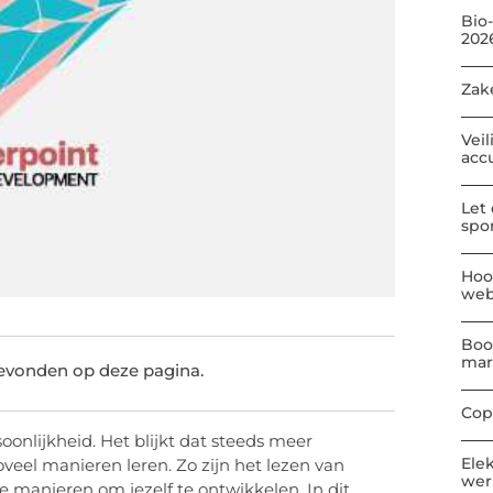
Bio
202
Zak
Veil
acc
Let
spo
Hoo
web
Boo
mar
gevonden op deze pagina.
Cop
soonlijkheid. Het blijkt dat steeds meer
Ele
veel manieren leren. Zo zijn het lezen van
wer
 manieren om jezelf te ontwikkelen. In dit