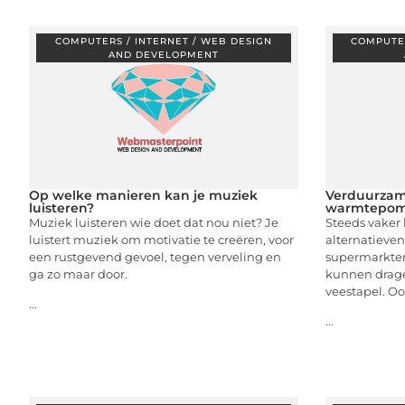
COMPUTERS / INTERNET / WEB DESIGN
COMPUTER
AND DEVELOPMENT
Op welke manieren kan je muziek
Verduurzam
luisteren?
warmtepomp
Muziek luisteren wie doet dat nou niet? Je
Steeds vaker 
luistert muziek om motivatie te creëren, voor
alternatieve
een rustgevend gevoel, tegen verveling en
supermarkten
ga zo maar door.
kunnen drage
veestapel. Oo
...
...