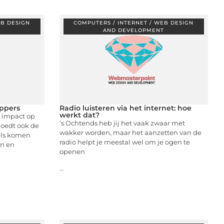
EB DESIGN
COMPUTERS / INTERNET / WEB DESIGN
T
AND DEVELOPMENT
ppers
Radio luisteren via het internet: hoe
werkt dat?
n impact op
’s Ochtends heb jij het vaak zwaar met
loedt ook de
wakker worden, maar het aanzetten van de
els komen
radio helpt je meestal wel om je ogen te
en en
openen
...