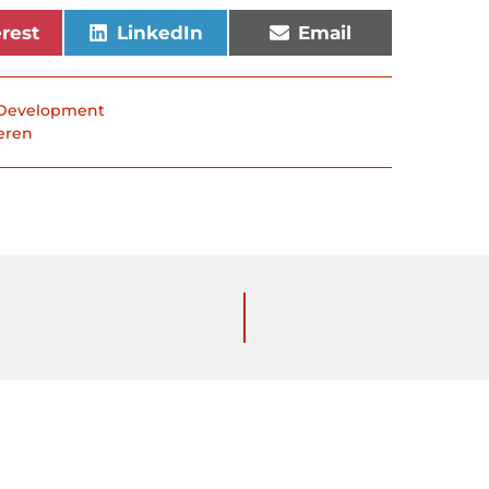
erest
LinkedIn
Email
 Development
eren