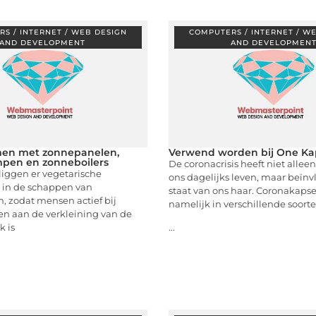
S / INTERNET / WEB DESIGN
COMPUTERS / INTERNET / W
AND DEVELOPMENT
AND DEVELOPMEN
en met zonnepanelen,
Verwend worden bij One Ka
en en zonneboilers
De coronacrisis heeft niet allee
liggen er vegetarische
ons dagelijks leven, maar beïnv
n in de schappen van
staat van ons haar. Coronakaps
, zodat mensen actief bij
namelijk in verschillende soort
n aan de verkleining van de
k is
...