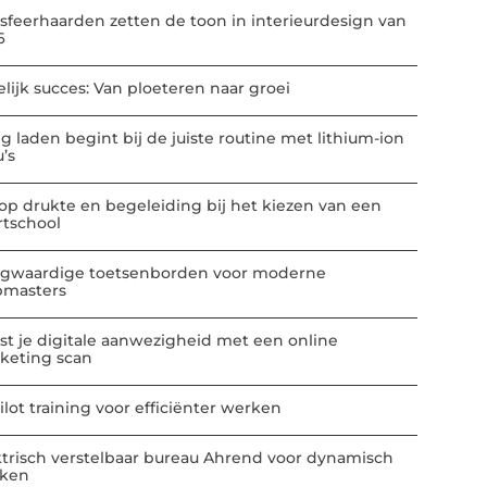
-sfeerhaarden zetten de toon in interieurdesign van
6
elijk succes: Van ploeteren naar groei
ig laden begint bij de juiste routine met lithium-ion
u’s
 op drukte en begeleiding bij het kiezen van een
rtschool
gwaardige toetsenborden voor moderne
masters
st je digitale aanwezigheid met een online
keting scan
ilot training voor efficiënter werken
ktrisch verstelbaar bureau Ahrend voor dynamisch
ken