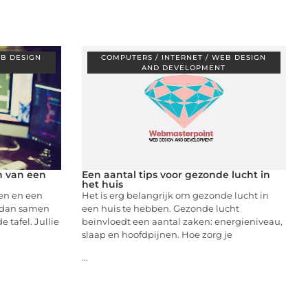
EB DESIGN
COMPUTERS / INTERNET / WEB DESIGN
T
AND DEVELOPMENT
n van een
Een aantal tips voor gezonde lucht in
het huis
en en een
Het is erg belangrijk om gezonde lucht in
e dan samen
een huis te hebben. Gezonde lucht
tafel. Jullie
beïnvloedt een aantal zaken: energieniveau,
slaap en hoofdpijnen. Hoe zorg je
...