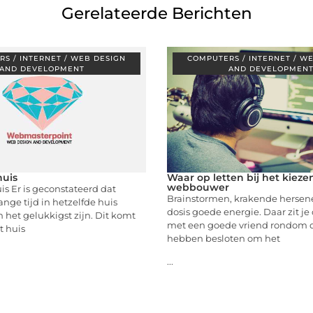
Gerelateerde Berichten
S / INTERNET / WEB DESIGN
COMPUTERS / INTERNET / W
AND DEVELOPMENT
AND DEVELOPMEN
huis
Waar op letten bij het kieze
webbouwer
s Er is geconstateerd dat
Brainstormen, krakende hersen
nge tijd in hetzelfde huis
dosis goede energie. Daar zit j
 het gelukkigst zijn. Dit komt
met een goede vriend rondom de 
t huis
hebben besloten om het
...