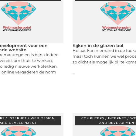
development voor een
Kijken in de glazen bol
de website
Helaas kan niemand in de toeko
namaatregelen is bijna iedere
maar toch kunnen we wel prob
ereist om thuis te werken,
zo dicht als mogelijk bij te kome
volledig nieuwe werkplekken
n, online vergaderen de norm
...
S / INTERNET / WEB DESIGN
COMPUTERS / INTERNET / W
AND DEVELOPMENT
AND DEVELOPMEN