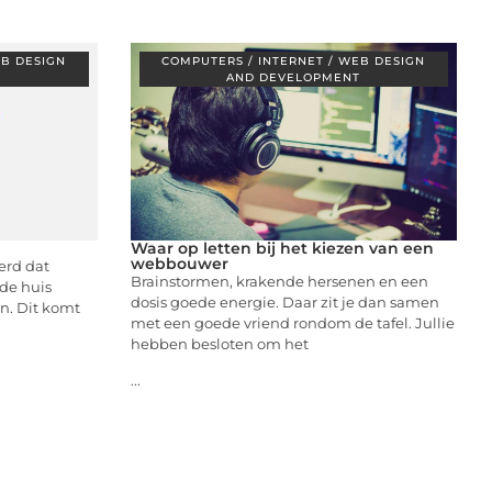
EB DESIGN
COMPUTERS / INTERNET / WEB DESIGN
T
AND DEVELOPMENT
Waar op letten bij het kiezen van een
webbouwer
erd dat
Brainstormen, krakende hersenen en een
fde huis
dosis goede energie. Daar zit je dan samen
jn. Dit komt
met een goede vriend rondom de tafel. Jullie
hebben besloten om het
...