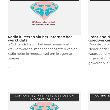
Radio luisteren via het internet: hoe
Front-end 
werkt dat?
goedwerken
’s Ochtends heb jij het vaak zwaar met
Door de coro
wakker worden, maar het aanzetten van de
Nederlander v
radio helpt je meestal wel om je ogen te
waardoor er 
openen
ingericht zij
geworden is
...
...
COMPUTERS / INTERNET / WEB DESIGN
COMPUTER
AND DEVELOPMENT