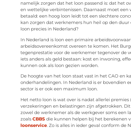
namelijk zorgen dat het loon passend is: dat het
en wettelijke verbintenissen. Daarnaast moet een 
betaald: een hoog loon leidt tot een slechtere concu
kan zorgen dat werknemers hun heil op den duur 
loon precies in Nederland?
In Nederland is loon een primaire arbeidsvoorwaar
arbeidsovereenkomst overeen te komen. Het Burger
tegenprestatie voor de werknemer tegenover de ver
iets anders als geld bestaan: kost en inwoning, 
kunnen ook als loon gezien worden.
De hoogte van het loon staat vast in het CAO en k
onderhandelingen. In Nederland is er bovendien 
sector is er ook een maximum loon.
Het netto loon is wat over is nadat allerlei premie
verzekeringen en belastingen zijn afgetrokken. Dit
zowel de werknemer als de werkgever soms een lasti
zoals
CBBS
die kunnen helpen bij het berekenen v
loonservice
. Zo is alles in ieder geval conform de 