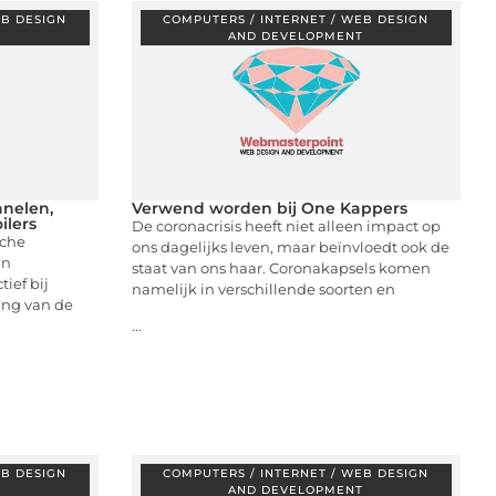
EB DESIGN
COMPUTERS / INTERNET / WEB DESIGN
T
AND DEVELOPMENT
nelen,
Verwend worden bij One Kappers
lers
De coronacrisis heeft niet alleen impact op
sche
ons dagelijks leven, maar beïnvloedt ook de
an
staat van ons haar. Coronakapsels komen
ief bij
namelijk in verschillende soorten en
ing van de
...
EB DESIGN
COMPUTERS / INTERNET / WEB DESIGN
T
AND DEVELOPMENT