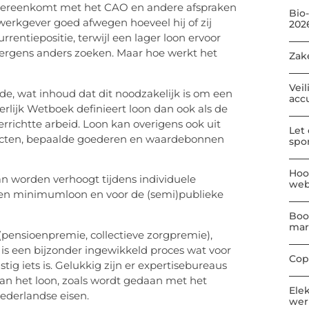
 overeenkomt met het CAO en andere afspraken
Bio
werkgever goed afwegen hoeveel hij of zij
202
rrentiepositie, terwijl een lager loon ervoor
ergens anders zoeken. Maar hoe werkt het
Zak
Veil
de, wat inhoud dat dit noodzakelijk is om een
acc
lijk Wetboek definieert loon dan ook als de
richtte arbeid. Loon kan overigens ook uit
Let
effecten, bepaalde goederen en waardebonnen
spo
Hoo
an worden verhoogt tijdens individuele
web
een minimumloon en voor de (semi)publieke
Boo
mar
s (pensioenpremie, collectieve zorgpremie),
 is een bijzonder ingewikkeld proces wat voor
Cop
g iets is. Gelukkig zijn er expertisebureaus
an het loon, zoals wordt gedaan met het
Ele
Nederlandse eisen.
wer