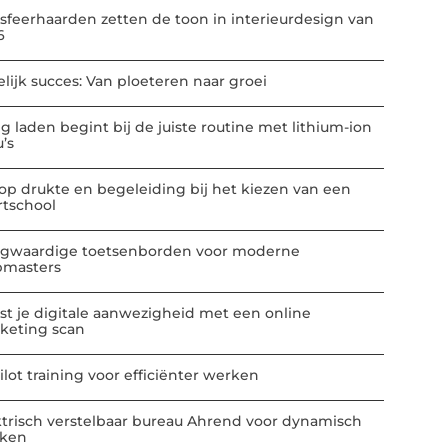
-sfeerhaarden zetten de toon in interieurdesign van
6
elijk succes: Van ploeteren naar groei
ig laden begint bij de juiste routine met lithium-ion
u’s
 op drukte en begeleiding bij het kiezen van een
rtschool
gwaardige toetsenborden voor moderne
masters
st je digitale aanwezigheid met een online
keting scan
ilot training voor efficiënter werken
ktrisch verstelbaar bureau Ahrend voor dynamisch
ken