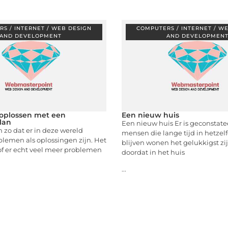
S / INTERNET / WEB DESIGN
COMPUTERS / INTERNET / W
AND DEVELOPMENT
AND DEVELOPMEN
oplossen met een
Een nieuw huis
lan
Een nieuw huis Er is geconstate
 zo dat er in deze wereld
mensen die lange tijd in hetzel
lemen als oplossingen zijn. Het
blijven wonen het gelukkigst zi
sof er echt veel meer problemen
doordat in het huis
...