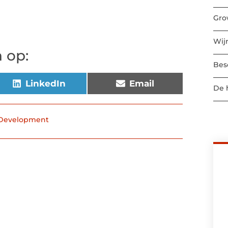
Gro
Wij
 op:
Bes
LinkedIn
Email
De 
 Development