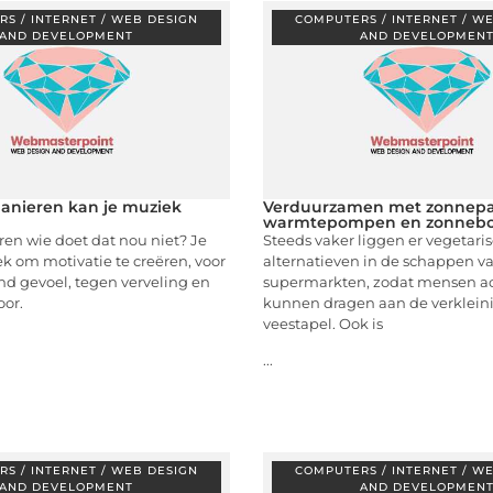
S / INTERNET / WEB DESIGN
COMPUTERS / INTERNET / W
AND DEVELOPMENT
AND DEVELOPMEN
anieren kan je muziek
Verduurzamen met zonnepa
warmtepompen en zonneboi
ren wie doet dat nou niet? Je
Steeds vaker liggen er vegetari
ek om motivatie te creëren, voor
alternatieven in de schappen v
d gevoel, tegen verveling en
supermarkten, zodat mensen act
oor.
kunnen dragen aan de verklein
veestapel. Ook is
...
S / INTERNET / WEB DESIGN
COMPUTERS / INTERNET / W
AND DEVELOPMENT
AND DEVELOPMEN