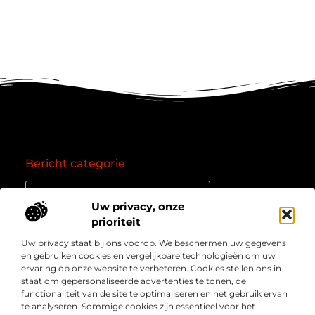
Bericht categorie
Uw privacy, onze
prioriteit
Onze informatie
Uw privacy staat bij ons voorop. We beschermen uw gegevens
Goede backlinks: de essentie van een succesvol linkprofiel
Verdien geld online: zo zet je het internet om in een inkomstenbron
en gebruiken cookies en vergelijkbare technologieën om uw
Over
” Jouw bron voor kennis, inzichten en inspiratie “
ervaring op onze website te verbeteren. Cookies stellen ons in
Bedrijf
staat om gepersonaliseerde advertenties te tonen, de
Laat je meenemen in diepgaande content, slimme tips
functionaliteit van de site te optimaliseren en het gebruik ervan
en waardevolle inzichten die je blik verruimen. Welkom
te analyseren. Sommige cookies zijn essentieel voor het
bij Webmasterpoint.nl – dé plek voor informatie die