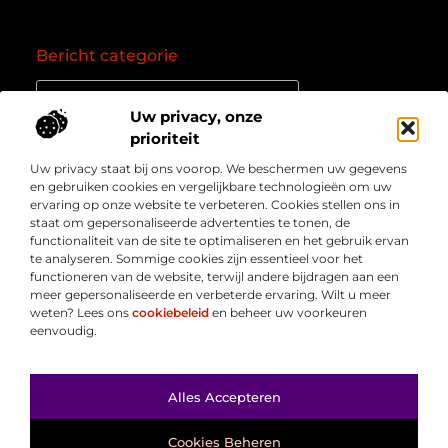
Bericht categorie
Uw privacy, onze
prioriteit
Onze informatie
Uw privacy staat bij ons voorop. We beschermen uw gegevens
Goede backlinks: de essentie van een succesvol linkprofiel
Verdien geld online: zo zet je het internet om in een inkomstenbron
en gebruiken cookies en vergelijkbare technologieën om uw
Over
” Jouw bron voor kennis, inzichten en inspiratie “
ervaring op onze website te verbeteren. Cookies stellen ons in
Bedrijf
staat om gepersonaliseerde advertenties te tonen, de
Laat je meenemen in diepgaande content, slimme tips
functionaliteit van de site te optimaliseren en het gebruik ervan
en waardevolle inzichten die je blik verruimen. Welkom
te analyseren. Sommige cookies zijn essentieel voor het
bij Webmasterpoint.nl – dé plek voor informatie die
functioneren van de website, terwijl andere bijdragen aan een
inspireert en bijdraagt aan jouw online succes.
meer gepersonaliseerde en verbeterde ervaring. Wilt u meer
weten? Lees ons
cookiebeleid
en beheer uw voorkeuren
eenvoudig.
Ga Naar Bo
Alles Accepteren
@2025
www.webmasterpoint.nl
. All Right Reserved.
Cookies Beheren