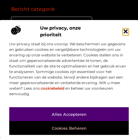
Bericht categorie
Uw privacy, onze
prioriteit
Onze informatie
Uw privacy staat bij ons voorop. We beschermen uw gegevens
Goede backlinks: de essentie van een succesvol linkprofiel
Verdien geld online: zo zet je het internet om in een inkomstenbron
en gebruiken cookies en vergelijkbare technologieën om uw
Over
” Jouw bron voor kennis, inzichten en inspiratie “
ervaring op onze website te verbeteren. Cookies stellen ons in
Bedrijf
staat om gepersonaliseerde advertenties te tonen, de
Laat je meenemen in diepgaande content, slimme tips
functionaliteit van de site te optimaliseren en het gebruik ervan
en waardevolle inzichten die je blik verruimen. Welkom
te analyseren. Sommige cookies zijn essentieel voor het
bij Webmasterpoint.nl – dé plek voor informatie die
functioneren van de website, terwijl andere bijdragen aan een
inspireert en bijdraagt aan jouw online succes.
meer gepersonaliseerde en verbeterde ervaring. Wilt u meer
weten? Lees ons
cookiebeleid
en beheer uw voorkeuren
eenvoudig.
Ga Naar Bo
Alles Accepteren
@2025
www.webmasterpoint.nl
. All Right Reserved.
Cookies Beheren