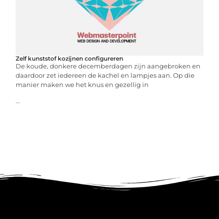
Zelf kunststof kozijnen configureren
De koude, donkere decemberdagen zijn aangebroken en
daardoor zet iedereen de kachel en lampjes aan. Op die
manier maken we het knus en gezellig in
...