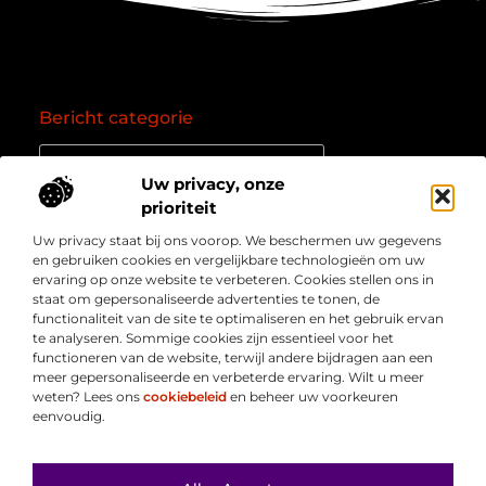
Bericht categorie
Uw privacy, onze
prioriteit
Onze informatie
Uw privacy staat bij ons voorop. We beschermen uw gegevens
Goede backlinks: de essentie van een succesvol linkprofiel
Verdien geld online: zo zet je het internet om in een inkomstenbron
en gebruiken cookies en vergelijkbare technologieën om uw
Over
” Jouw bron voor kennis, inzichten en inspiratie “
ervaring op onze website te verbeteren. Cookies stellen ons in
Bedrijf
staat om gepersonaliseerde advertenties te tonen, de
Laat je meenemen in diepgaande content, slimme tips
functionaliteit van de site te optimaliseren en het gebruik ervan
en waardevolle inzichten die je blik verruimen. Welkom
te analyseren. Sommige cookies zijn essentieel voor het
bij Webmasterpoint.nl – dé plek voor informatie die
functioneren van de website, terwijl andere bijdragen aan een
inspireert en bijdraagt aan jouw online succes.
meer gepersonaliseerde en verbeterde ervaring. Wilt u meer
weten? Lees ons
cookiebeleid
en beheer uw voorkeuren
eenvoudig.
Ga Naar Bo