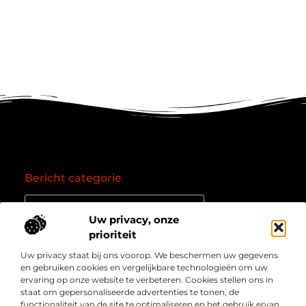
Bericht categorie
Uw privacy, onze
prioriteit
Onze informatie
Uw privacy staat bij ons voorop. We beschermen uw gegevens
Goede backlinks: de essentie van een succesvol linkprofiel
Verdien geld online: zo zet je het internet om in een inkomstenbron
en gebruiken cookies en vergelijkbare technologieën om uw
Over
” Jouw bron voor kennis, inzichten en inspiratie “
ervaring op onze website te verbeteren. Cookies stellen ons in
Bedrijf
staat om gepersonaliseerde advertenties te tonen, de
Laat je meenemen in diepgaande content, slimme tips
functionaliteit van de site te optimaliseren en het gebruik ervan